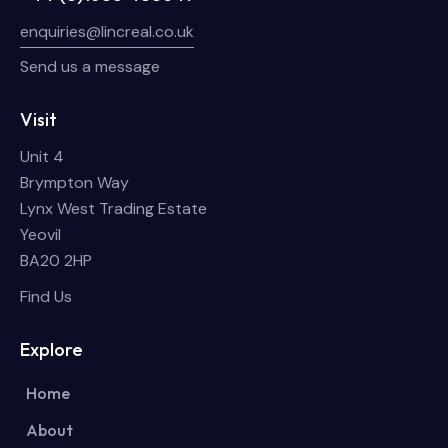
enquiries@lincreal.co.uk
Send us a message
Visit
Unit 4
Brympton Way
Lynx West Trading Estate
Yeovil
BA20 2HP
Find Us
Explore
Home
About