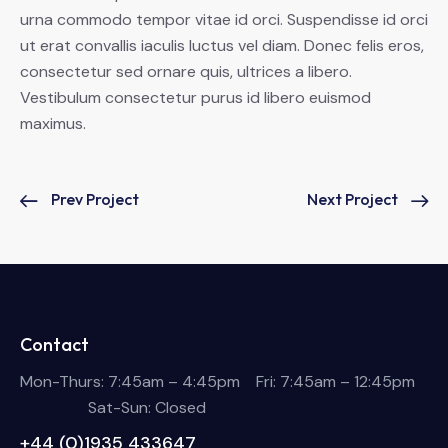
urna commodo tempor vitae id orci. Suspendisse id orci
ut erat convallis iaculis luctus vel diam. Donec felis eros,
consectetur sed ornare quis, ultrices a libero.
Vestibulum consectetur purus id libero euismod
maximus.
Prev Project
Next Project
Contact
Mon-Thurs: 7:45am – 4:45pm Fri: 7:45am – 12:45pm
Sat-Sun: Closed
+44 (0)1935 433647