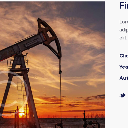
Fi
Lor
adip
elit.
Cli
Yea
Au