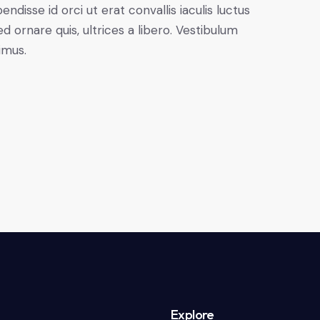
disse id orci ut erat convallis iaculis luctus
d ornare quis, ultrices a libero. Vestibulum
imus.
Explore