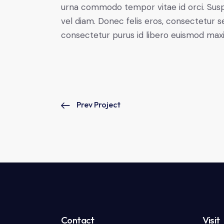
urna commodo tempor vitae id orci. Suspen
vel diam. Donec felis eros, consectetur se
consectetur purus id libero euismod max
Prev Project
Contact
Visit